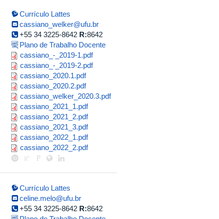
Currículo Lattes
cassiano_welker@ufu.br
+55 34 3225-8642
R:
8642
Plano de Trabalho Docente
cassiano_-
cassiano_-_2019-1.pdf
cassiano_-
cassiano_-_2019-2.pdf
_2019-
cassiano_2020.1.pdf
cassiano_2020.1.pdf
_2019-
1.pdf
cassiano_2020.2.pdf
cassiano_2020.2.pdf
2.pdf
cassiano_welker_2020.3.pdf
cassiano_welker_2020.3.pdf
cassiano_2021_1.pdf
cassiano_2021_1.pdf
cassiano_2021_2.pdf
cassiano_2021_2.pdf
cassiano_2021_3.pdf
cassiano_2021_3.pdf
cassiano_2022_1.pdf
cassiano_2022_1.pdf
cassiano_2022_2.pdf
cassiano_2022_2.pdf
Currículo Lattes
celine.melo@ufu.br
+55 34 3225-8642
R:
8642
Plano de Trabalho Docente