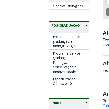
Ciências Biológicas
PÓS-GRADUAÇÃO
Al
Programa de Pós-
Técn
graduação em
Ciê
Biologia Vegetal
Programa de Pós-
graduação em
Ecologia,
Al
Conservação e
Técn
Biodiversidade
Especialização
Ciência é 10
An
Pro
INBIO
Ciê