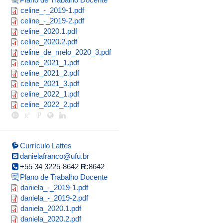
celine_-
celine_-_2019-1.pdf
celine_-
celine_-_2019-2.pdf
_2019-
celine_2020.1.pdf
celine_2020.1.pdf
_2019-
1.pdf
celine_2020.2.pdf
celine_2020.2.pdf
2.pdf
celine_de_melo_2020_3.pdf
celine_de_melo_2020_3.pdf
celine_2021_1.pdf
celine_2021_1.pdf
celine_2021_2.pdf
celine_2021_2.pdf
celine_2021_3.pdf
celine_2021_3.pdf
celine_2022_1.pdf
celine_2022_1.pdf
celine_2022_2.pdf
celine_2022_2.pdf
Currículo Lattes
danielafranco@ufu.br
+55 34 3225-8642
R:
8642
Plano de Trabalho Docente
daniela_-
daniela_-_2019-1.pdf
daniela_-
daniela_-_2019-2.pdf
_2019-
daniela_2020.1.pdf
daniela_2020.1.pdf
_2019-
1.pdf
daniela_2020.2.pdf
daniela_2020.2.pdf