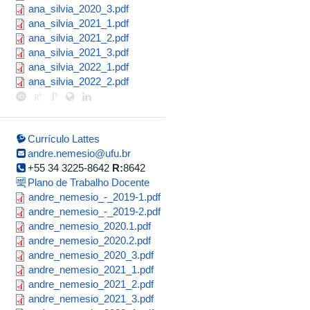
ana_silvia_2020_3.pdf
ana_silvia_2020_3.pdf
ana_silvia_2021_1.pdf
ana_silvia_2021_1.pdf
ana_silvia_2021_2.pdf
ana_silvia_2021_2.pdf
ana_silvia_2021_3.pdf
ana_silvia_2021_3.pdf
ana_silvia_2022_1.pdf
ana_silvia_2022_1.pdf
ana_silvia_2022_2.pdf
ana_silvia_2022_2.pdf
Currículo Lattes
andre.nemesio@ufu.br
+55 34 3225-8642
R:
8642
Plano de Trabalho Docente
andre_nemesio_-
andre_nemesio_-_2019-1.pdf
andre_nemesio_-
andre_nemesio_-_2019-2.pdf
_2019-
andre_nemesio_2020.1.pdf
andre_nemesio_2020.1.pdf
_2019-
1.pdf
andre_nemesio_2020.2.pdf
andre_nemesio_2020.2.pdf
2.pdf
andre_nemesio_2020_3.pdf
andre_nemesio_2020_3.pdf
andre_nemesio_2021_1.pdf
andre_nemesio_2021_1.pdf
andre_nemesio_2021_2.pdf
andre_nemesio_2021_2.pdf
andre_nemesio_2021_3.pdf
andre_nemesio_2021_3.pdf