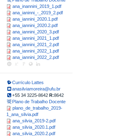
ana_inannini_2019_1.pdf
ana_inannini_2019_1.pdf
ana_ianinni_-
ana_ianinni_-_2019_2.pdf
ana_iannini_2020.1.pdf
ana_iannini_2020.1.pdf
_2019_2.pdf
ana_iannini_2020.2.pdf
ana_iannini_2020.2.pdf
ana_iannini_2020_3.pdf
ana_iannini_2020_3.pdf
ana_iannini_2021_1.pdf
ana_iannini_2021_1.pdf
ana_iannini_2021_2.pdf
ana_iannini_2021_2.pdf
ana_iannini_2022_1.pdf
ana_iannini_2022_1.pdf
ana_iannini_2022_2.pdf
ana_iannini_2022_2.pdf
Currículo Lattes
anasilviamoreira@ufu.br
+55 34 3225-8642
R:
8642
Plano de Trabalho Docente
plano_de_trabalho_2019-
plano_de_trabalho_2019-
1_ana_silvia.pdf
1_ana_silvia.pdf
ana_silvia_2019-
ana_silvia_2019-2.pdf
ana_silvia_2020.1.pdf
ana_silvia_2020.1.pdf
2.pdf
ana_silvia_2020.2.pdf
ana_silvia_2020.2.pdf