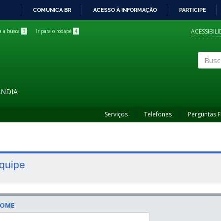
COMUNICA BR
ACESSO À INFORMAÇÃO
PARTICIPE
IR
PARA
ACESSIBIL
ra a busca
3
Ir para o rodapé
4
O
CONTEÚDO
Buscar
ÂNDIA
Serviços
Telefones
Perguntas 
quipe
OME