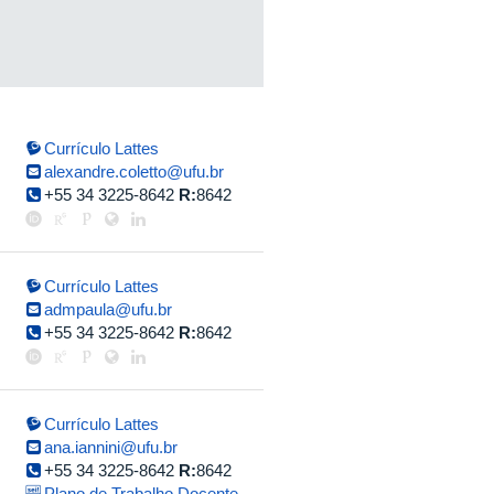
Currículo Lattes
alexandre.coletto@ufu.br
+55 34 3225-8642
R:
8642
Currículo Lattes
admpaula@ufu.br
+55 34 3225-8642
R:
8642
Currículo Lattes
ana.iannini@ufu.br
+55 34 3225-8642
R:
8642
Plano de Trabalho Docente