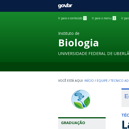
GOVBR
Ir para o conteúdo
1
Ir para o menu
2
Ir pa
Instituto de
Biologia
UNIVERSIDADE FEDERAL DE UBERL
INÍCIO
/
EQUIPE
/
TECNICO AD
E
TÉC
L
GRADUAÇÃO