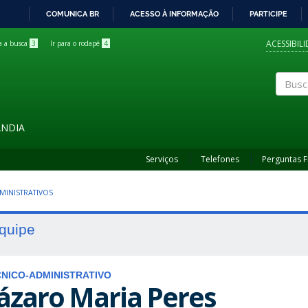
COMUNICA BR
ACESSO À INFORMAÇÃO
PARTICIPE
IR
PARA
ACESSIBIL
ra a busca
3
Ir para o rodapé
4
O
CONTEÚDO
Buscar
ÂNDIA
Serviços
Telefones
Perguntas 
MINISTRATIVOS
quipe
NICO-ADMINISTRATIVO
ázaro Maria Peres