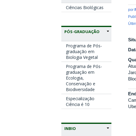
Ciências Biológicas
por
Publ
Últi
PÓS-GRADUAÇÃO
Sit
Programa de Pós-
Dat
graduação em
Biologia Vegetal
Qua
Programa de Pós-
Atu
graduação em
Jard
Ecologia,
Blo
Conservação e
Biodiversidade
End
Especialização
Cam
Ciência é 10
Ube
INBIO