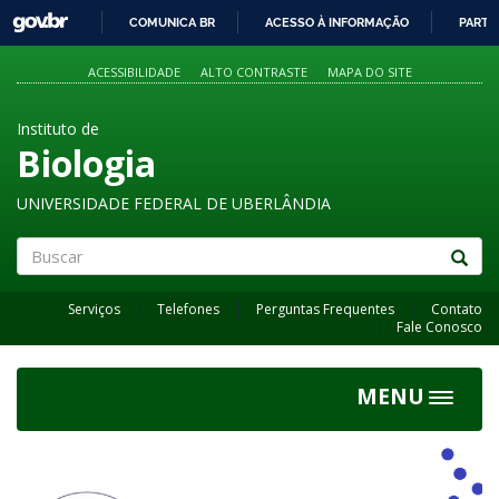
GOVBR
COMUNICA BR
ACESSO À INFORMAÇÃO
PARTI
IR
PARA
ACESSIBILIDADE
ALTO CONTRASTE
MAPA DO SITE
O
CONTEÚDO
Instituto de
Biologia
UNIVERSIDADE FEDERAL DE UBERLÂNDIA
Buscar
Serviços
Telefones
Perguntas Frequentes
Contato
Fale Conosco
MENU
Toggle
navigat
Previous
Next