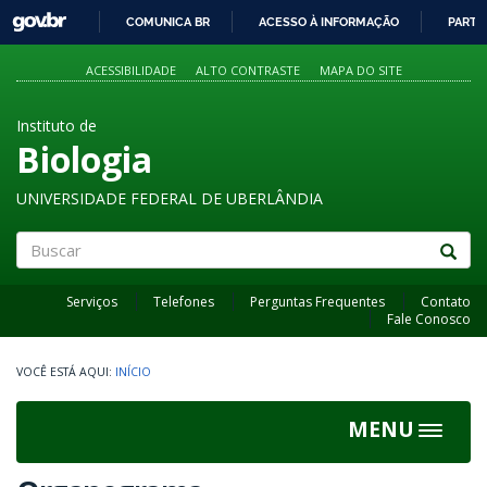
GOVBR
COMUNICA BR
ACESSO À INFORMAÇÃO
PARTI
IR
PARA
ACESSIBILIDADE
ALTO CONTRASTE
MAPA DO SITE
O
CONTEÚDO
Instituto de
Biologia
UNIVERSIDADE FEDERAL DE UBERLÂNDIA
Buscar
Serviços
Telefones
Perguntas Frequentes
Contato
Fale Conosco
INÍCIO
MENU
Toggle
navigat