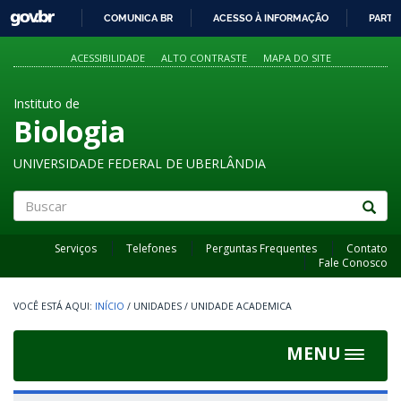
GOVBR
COMUNICA BR
ACESSO À INFORMAÇÃO
PARTI
IR
PARA
ACESSIBILIDADE
ALTO CONTRASTE
MAPA DO SITE
O
CONTEÚDO
Instituto de
Biologia
UNIVERSIDADE FEDERAL DE UBERLÂNDIA
Buscar
Serviços
Telefones
Perguntas Frequentes
Contato
Fale Conosco
INÍCIO
/
UNIDADES
/
UNIDADE ACADEMICA
MENU
Toggle
navigat