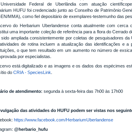
Universidade Federal de Uberlândia com atuação científic
bárium HUFU foi credenciado junto ao Conselho de Patrimônio Gené
EN/MMA), como fiel depositário de exemplares-testemunho das pes
cervo do Herbarium Uberlandense conta atualmente com cerca d
stitui uma importante coleção de referência para a flora do Cerrado 
 sido ampliada consistentemente por coletas de pesquisadores da 
atividades de rotina incluem a atualização das identificações e 
tituições, o que tem resultado em um aumento no número de exsica
provada por especialistas.
cervo está digitalizado e as imagens e os dados dos espécimes est
ítio do
CRIA - SpeciesLink
.
ário de atendimento:
segunda à sexta-feira das 7h00 às 17h00
ivulgação das atividades do HUFU podem ser vistas nos seguinte
ebook:
https://www.facebook.com/HerbariumUberlandense
tagram:
@herbario_hufu