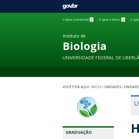
GOVBR
Ir para o conteúdo
1
Ir para o menu
2
Ir pa
Instituto de
Biologia
UNIVERSIDADE FEDERAL DE UBERL
INÍCIO
/
UNIDADES
/
UNIDADE
U
H
GRADUAÇÃO