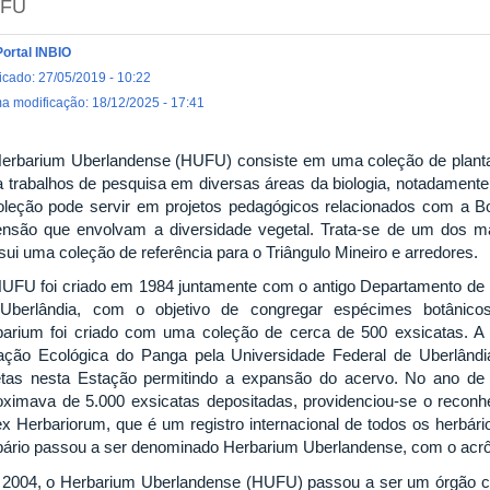
FU
Portal INBIO
icado: 27/05/2019 - 10:22
ma modificação: 18/12/2025 - 17:41
erbarium Uberlandense (HUFU) consiste em uma coleção de planta
a trabalhos de pesquisa em diversas áreas da biologia, notadamente
oleção pode servir em projetos pedagógicos relacionados com a B
ensão que envolvam a diversidade vegetal. Trata-se de um dos m
sui uma coleção de referência para o Triângulo Mineiro e arredores.
UFU foi criado em 1984 juntamente com o antigo Departamento de B
Uberlândia, com o objetivo de congregar espécimes botânicos 
barium foi criado com uma coleção de cerca de 500 exsicatas. A 
ação Ecológica do Panga pela Universidade Federal de Uberlând
etas nesta Estação permitindo a expansão do acervo. No ano de 
oximava de 5.000 exsicatas depositadas, providenciou-se o reconhec
ex Herbariorum, que é um registro internacional de todos os herbário
bário passou a ser denominado Herbarium Uberlandense, com o acrô
2004, o Herbarium Uberlandense (HUFU) passou a ser um órgão com