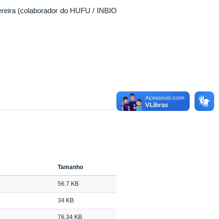
Pereira (colaborador do HUFU / INBIO
Tamanho
56.7 KB
34 KB
76.34 KB