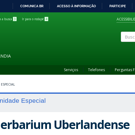
COMUNICA BR
ACESSO À INFORMAÇÃO
PARTICIPE
IR
PARA
ACESSIBIL
ra a busca
3
Ir para o rodapé
4
O
CONTEÚDO
Buscar
ÂNDIA
Serviços
Telefones
Perguntas 
 ESPECIAL
nidade Especial
erbarium Uberlandense