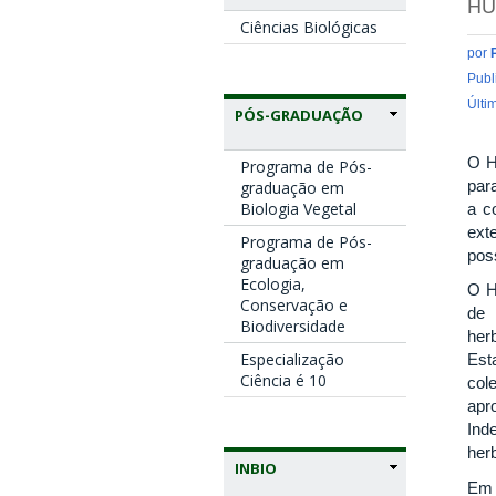
HU
Ciências Biológicas
por
Publ
Últi
PÓS-GRADUAÇÃO
O H
Programa de Pós-
par
graduação em
Biologia Vegetal
a c
ext
Programa de Pós-
pos
graduação em
Ecologia,
O H
Conservação e
de 
Biodiversidade
her
Especialização
Est
Ciência é 10
col
apr
Ind
her
INBIO
Em 