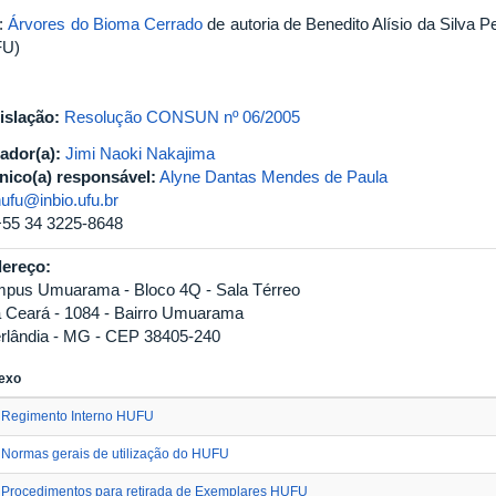
e:
Árvores do Bioma Cerrado
de autoria de Benedito Alísio da Silva 
FU)
slação:
Resolução CONSUN nº 06/2005
ador(a):
Jimi Naoki Nakajima
nico(a) responsável:
Alyne Dantas Mendes de Paula
ufu@inbio.ufu.br
+55 34 3225-8648
ereço:
pus Umuarama - Bloco 4Q - Sala Térreo
 Ceará - 1084 - Bairro Umuarama
rlândia - MG - CEP 38405-240
exo
Regimento Interno HUFU
Normas gerais de utilização do HUFU
Procedimentos para retirada de Exemplares HUFU