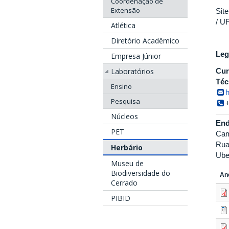
Coordenação de
Extensão
Sit
/ U
Atlética
Diretório Acadêmico
Legi
Empresa Júnior
Laboratórios
Cur
Téc
Ensino
h
Pesquisa
Núcleos
End
PET
Cam
Rua
Herbário
Ube
Museu de
Biodiversidade do
An
Cerrado
PIBID