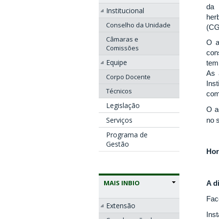
da 
Institucional
her
Conselho da Unidade
(CG
Câmaras e
O a
Comissões
con
Equipe
tem
As 
Corpo Docente
Ins
Técnicos
com
Legislação
O a
Serviços
no s
Programa de
Gestão
Hor
MAIS INBIO
A d
Fac
Extensão
Ins