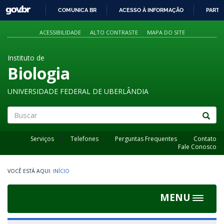
GOVBR
COMUNICA BR
ACESSO À INFORMAÇÃO
PARTI
IR
PARA
ACESSIBILIDADE
ALTO CONTRASTE
MAPA DO SITE
O
CONTEÚDO
Instituto de
Biologia
UNIVERSIDADE FEDERAL DE UBERLÂNDIA
Buscar
Serviços
Telefones
Perguntas Frequentes
Contato
Fale Conosco
INÍCIO
MENU
Toggle
navigat