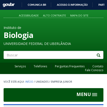
GOVBR
COMUNICA BR
ACESSO À INFORMAÇÃO
PARTI
IR
PARA
ACESSIBILIDADE
ALTO CONTRASTE
MAPA DO SITE
O
CONTEÚDO
Instituto de
Biologia
UNIVERSIDADE FEDERAL DE UBERLÂNDIA
Buscar
Serviços
Telefones
Perguntas Frequentes
Contato
Fale Conosco
INÍCIO
/
UNIDADES
/
EMPRESA JUNIOR
MENU
Toggle
navigat