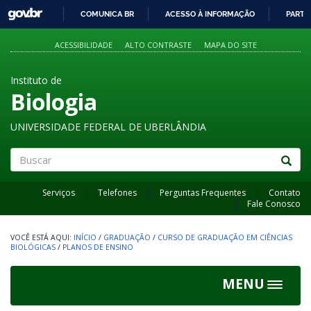
GOVBR
COMUNICA BR
ACESSO À INFORMAÇÃO
PARTI
IR
PARA
ACESSIBILIDADE
ALTO CONTRASTE
MAPA DO SITE
O
CONTEÚDO
Instituto de
Biologia
UNIVERSIDADE FEDERAL DE UBERLÂNDIA
Buscar
Serviços
Telefones
Perguntas Frequentes
Contato
Fale Conosco
INÍCIO
/
GRADUAÇÃO
/
CURSO DE GRADUAÇÃO EM CIÊNCIAS
BIOLÓGICAS
/
PLANOS DE ENSINO
MENU
Toggle
navigat