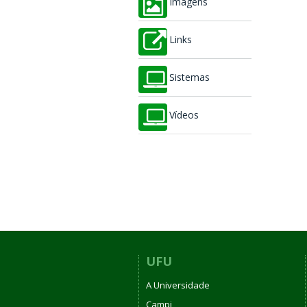
Imagens
Links
Sistemas
Vídeos
UFU
A Universidade
Campi