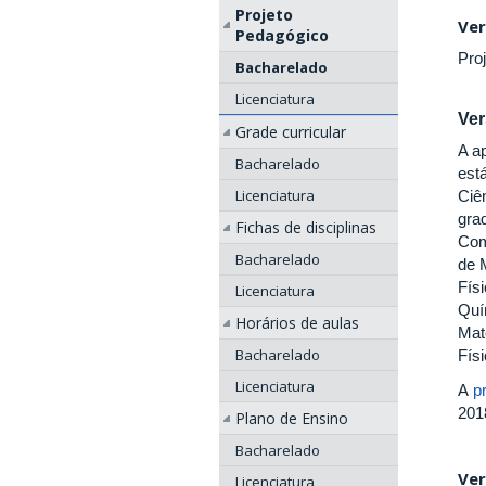
Projeto
Ver
Pedagógico
Pro
Bacharelado
Licenciatura
Ver
Grade curricular
A a
Bacharelado
est
Licenciatura
Ciê
gra
Fichas de disciplinas
Com
Bacharelado
de M
Físi
Licenciatura
Quí
Horários de aulas
Mate
Bacharelado
Físi
Licenciatura
A
p
201
Plano de Ensino
Bacharelado
Ver
Licenciatura