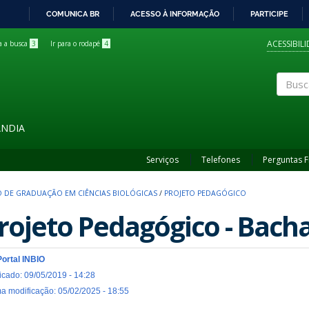
COMUNICA BR
ACESSO À INFORMAÇÃO
PARTICIPE
IR
PARA
ACESSIBIL
ra a busca
3
Ir para o rodapé
4
O
CONTEÚDO
Buscar
ÂNDIA
Serviços
Telefones
Perguntas 
 DE GRADUAÇÃO EM CIÊNCIAS BIOLÓGICAS
/
PROJETO PEDAGÓGICO
rojeto Pedagógico - Bach
Portal INBIO
icado: 09/05/2019 - 14:28
ma modificação: 05/02/2025 - 18:55