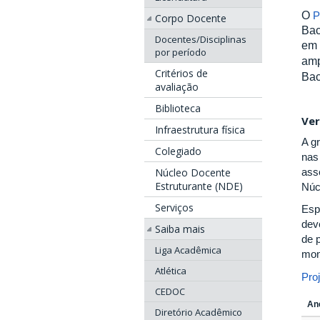
O
P
Corpo Docente
Bac
Docentes/Disciplinas
em 
por período
amp
Critérios de
Bac
avaliação
Biblioteca
Ver
Infraestrutura física
A g
Colegiado
nas
asse
Núcleo Docente
Estruturante (NDE)
Núc
Serviços
Esp
dev
Saiba mais
de 
Liga Acadêmica
mon
Atlética
Pro
CEDOC
An
Diretório Acadêmico