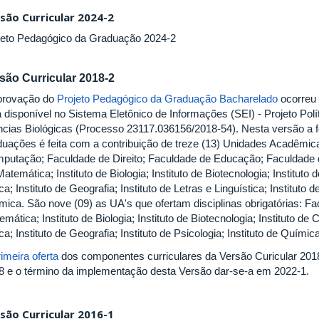
são Curricular 2024-2
jeto Pedagógico da Graduação 2024-2
são Curricular 2018-2
provação do
Projeto Pedagógico da Graduação Bacharelado
ocorreu 
á disponível no Sistema Eletônico de Informações (SEI) - Projeto Pol
ncias Biológicas (Processo 23117.036156/2018-54). Nesta versão a 
duações é feita com a contribuição de treze (13) Unidades Acadêmic
putação; Faculdade de Direito; Faculdade de Educação; Faculdade
atemática; Instituto de Biologia; Instituto de Biotecnologia; Instituto
ca; Instituto de Geografia; Instituto de Letras e Linguística; Instituto d
mica. São nove (09) as UA's que ofertam disciplinas obrigatórias: 
mática; Instituto de Biologia; Instituto de Biotecnologia; Instituto de
ca; Instituto de Geografia; Instituto de Psicologia; Instituto de Química
rimeira oferta
dos componentes curriculares da Versão Curicular 201
8 e o término da implementação desta Versão dar-se-a em 2022-1.
são Curricular 2016-1