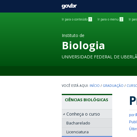
GOVBR
Ir para o conteúdo
1
Ir para o menu
2
Ir pa
Instituto de
Biologia
UNIVERSIDADE FEDERAL DE UBERL
INÍCIO
/
GRADUAÇÃO
/
CURSO
P
CIÊNCIAS BIOLÓGICAS
Conheça o curso
por
Publ
Bacharelado
Últi
Licenciatura