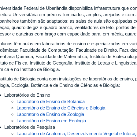
niversidade Federal de Uberlândia disponibiliza infraestrutura que co
feitura Universitária em prédios iluminados, amplos, arejados e com 
banheiros também são adaptados; as salas de aula são equipadas com
jeção, quadro de giz e quadro branco, ventiladores de teto, pontos de
fessor e carteiras com braço com capacidade para, em média, quare
alunos têm aulas em laboratórios de ensino e especializados em vár
dêmicas:
Faculdade de Computação, Faculdade de Direito, Faculda
enharia Química, Faculdade de Matemática, Instituto de Biotecnologia
ituto de Física, Instituto de Geografia, Instituto de Letras e Linguística,
ica e no Instituto de Biologia.
nstituto de Biologia conta com instalações de laboratórios de ensino
logia, Ecologia, Botânica e de Ensino de CIências e Biologia:
Laboratórios de Ensino
Laboratório de Ensino de Botânica
Laboratório de Ensino de Ciências e Biologia
Laboratório de Ensino de Zoologia
Laboratório de Ensino em Ecologia
Laboratórios de Pesquisa
Laboratório de Anatomia, Desenvolvimento Vegetal e Intera