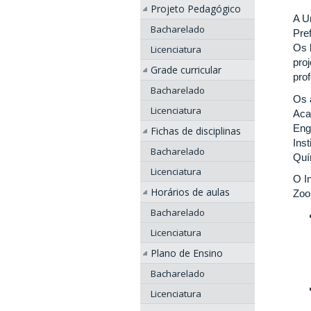
Projeto Pedagógico
A U
Bacharelado
Pre
Os 
Licenciatura
pro
Grade curricular
pro
Bacharelado
Os 
Licenciatura
Aca
Eng
Fichas de disciplinas
Inst
Bacharelado
Quím
Licenciatura
O I
Horários de aulas
Zoo
Bacharelado
Licenciatura
Plano de Ensino
Bacharelado
Licenciatura