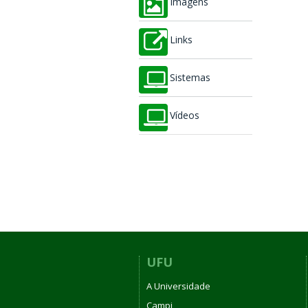
Imagens
Links
Sistemas
Vídeos
UFU
A Universidade
Campi