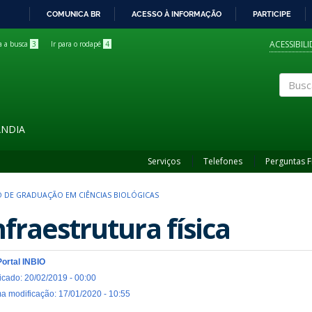
COMUNICA BR
ACESSO À INFORMAÇÃO
PARTICIPE
IR
PARA
ACESSIBIL
ra a busca
3
Ir para o rodapé
4
O
CONTEÚDO
Buscar
ÂNDIA
Serviços
Telefones
Perguntas 
 DE GRADUAÇÃO EM CIÊNCIAS BIOLÓGICAS
nfraestrutura física
Portal INBIO
icado: 20/02/2019 - 00:00
ma modificação: 17/01/2020 - 10:55