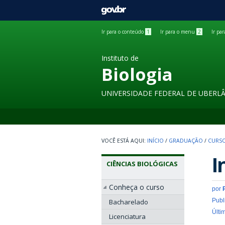
GOVBR
Ir para o conteúdo
1
Ir para o menu
2
Ir pa
Instituto de
Biologia
UNIVERSIDADE FEDERAL DE UBERL
INÍCIO
/
GRADUAÇÃO
/
CURSO
I
CIÊNCIAS BIOLÓGICAS
Conheça o curso
por
Publ
Bacharelado
Últi
Licenciatura