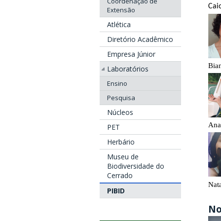
Coordenação de
C
Extensão
Atlética
Diretório Acadêmico
Empresa Júnior
B
Laboratórios
Ensino
Pesquisa
Núcleos
A
PET
Herbário
Museu de
Biodiversidade do
Cerrado
N
PIBID
No