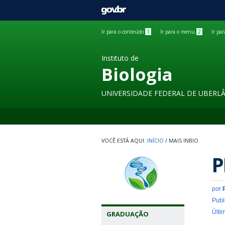
GOVBR
Ir para o conteúdo
1
Ir para o menu
2
Ir pa
Instituto de
Biologia
UNIVERSIDADE FEDERAL DE UBERL
INÍCIO
/
MAIS INBIO
P
por
Publ
Últi
GRADUAÇÃO