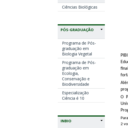
Ciências Biológicas
PÓS-GRADUAÇÃO
Programa de Pós-
graduação em
Biologia Vegetal
PIB
Edu
Programa de Pós-
graduação em
fin
Ecologia,
for
Conservação e
Alé
Biodiversidade
pro
Especialização
O P
Ciência é 10
Uni
Pro
Para
INBIO
2 vo