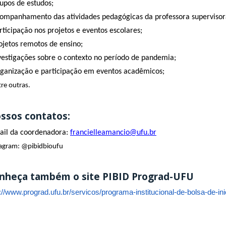
rupos de estudos;
companhamento das atividades pedagógicas da professora supervisor
rticipação nos projetos e eventos escolares;
rojetos remotos de ensino;
nvestigações sobre o contexto no período de pandemia;
rganização e participação em eventos acadêmicos;
tre outras.
ssos contatos:
ail da coordenadora:
francielleamancio@ufu.br
tagram: @pibidbioufu
nheça também o site PIBID Prograd-UFU
p://www.prograd.ufu.br/servicos/programa-institucional-de-bolsa-de-in