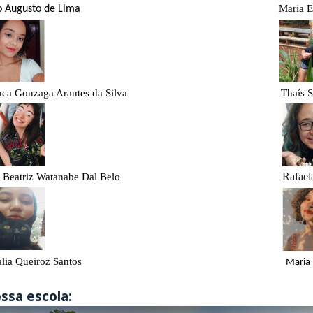
Maria E
aio Augusto de Lima
ianca Gonzaga Arantes da Silva
Thaís S
Rafael
na Beatriz Watanabe Dal Belo
atalia Queiroz Santos
Maria 
ssa escola: