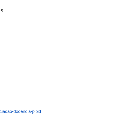
a;
iciacao-docencia-pibid