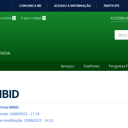
COMUNICA BR
ACESSO À INFORMAÇÃO
PARTICIPE
IR
PARA
ACESSIBIL
ra a busca
3
Ir para o rodapé
4
O
CONTEÚDO
Buscar
ÂNDIA
Serviços
Telefones
Perguntas 
IBID
Portal INBIO
icado: 16/06/2021 - 17:16
ma modificação: 10/08/2021 - 14:11