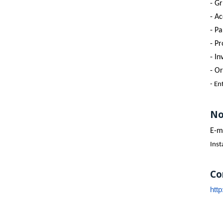
- G
- A
- Pa
- P
- I
- O
- En
No
E-m
Ins
Co
htt