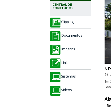
CENTRAL DE
CONTEÚDOS
Clipping
Documentos
Imagens
Links
A
E
63 
Sistemas
Em 2
regu
Vídeos
Al
- R