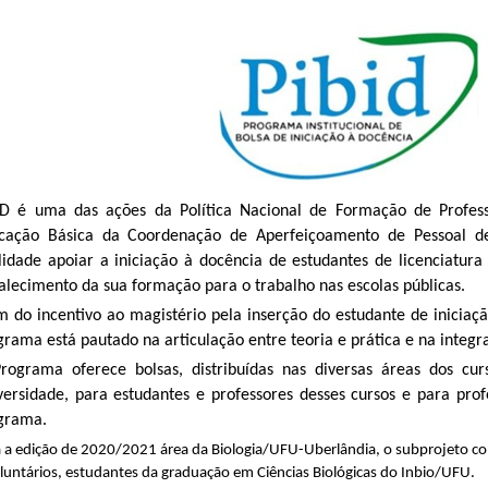
ID é uma das ações da Política Nacional de Formação de Profess
cação Básica da Coordenação de Aperfeiçoamento de Pessoal de
alidade apoiar a iniciação à docência de estudantes de licenciatura
talecimento da sua formação para o trabalho nas escolas públicas.
m do incentivo ao magistério pela inserção do estudante de iniciaçã
grama está pautado na articulação entre teoria e prática e na integr
rograma oferece bolsas, distribuídas nas diversas áreas dos curs
versidade, para estudantes e professores desses cursos e para prof
grama.
 a edição de 2020/2021 área da Biologia/UFU-Uberlândia, o subprojeto con
luntários, estudantes da graduação em Ciências Biológicas do Inbio/UFU.