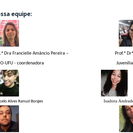
ssa equipe:
f.ª Dra Francielle Amâncio Pereira – Prof.ª Drª Mariste
BIO-UFU - coordenadora Juvenília Ferreira do
Isadora Andrade
arcelo Alves Ranuzi Borges