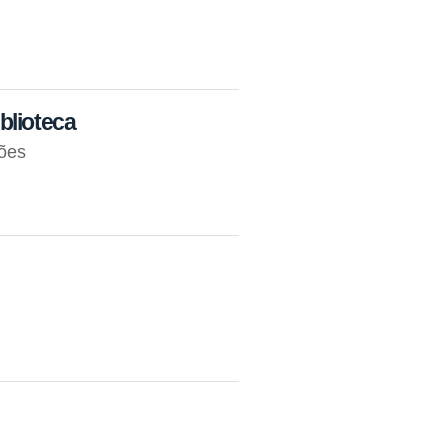
blioteca
ções