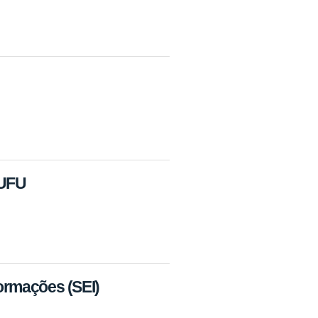
 UFU
formações (SEI)