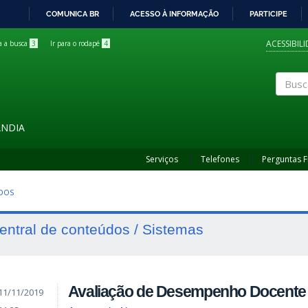
COMUNICA BR
ACESSO À INFORMAÇÃO
PARTICIPE
IR
PARA
ACESSIBIL
ra a busca
3
Ir para o rodapé
4
O
CONTEÚDO
Buscar
ÂNDIA
Serviços
Telefones
Perguntas 
UDOS
entral de conteúdos / Sistemas
Avaliação de Desempenho Docente
11/11/2019