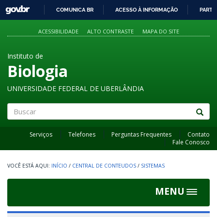
GOVBR
COMUNICA BR
ACESSO À INFORMAÇÃO
PARTI
IR
PARA
ACESSIBILIDADE
ALTO CONTRASTE
MAPA DO SITE
O
CONTEÚDO
Instituto de
Biologia
UNIVERSIDADE FEDERAL DE UBERLÂNDIA
Buscar
Serviços
Telefones
Perguntas Frequentes
Contato
Fale Conosco
INÍCIO
/
CENTRAL DE CONTEUDOS
/
SISTEMAS
MENU
Toggle
navigat