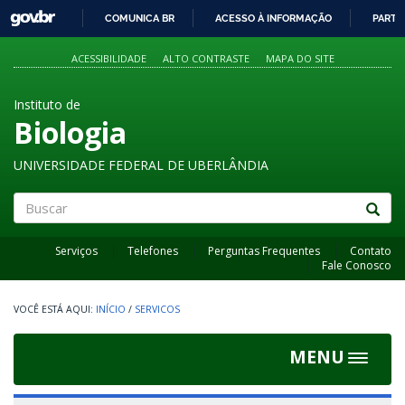
GOVBR
COMUNICA BR
ACESSO À INFORMAÇÃO
PARTI
IR
PARA
ACESSIBILIDADE
ALTO CONTRASTE
MAPA DO SITE
O
CONTEÚDO
Instituto de
Biologia
UNIVERSIDADE FEDERAL DE UBERLÂNDIA
Buscar
Serviços
Telefones
Perguntas Frequentes
Contato
Fale Conosco
INÍCIO
/
SERVICOS
MENU
Toggle
navigat