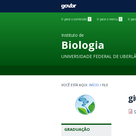
GOVBR
Ir para o conteúdo
1
Ir para o menu
2
Ir pa
Instituto de
Biologia
UNIVERSIDADE FEDERAL DE UBERL
INÍCIO
/
FILE
gi
GRADUAÇÃO