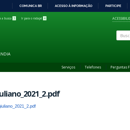
COMUNICA BR
ACESSO À INFORMAÇÃO
PARTICIPE
IR
PARA
ACESSIBIL
ra a busca
3
Ir para o rodapé
4
O
CONTEÚDO
Buscar
ÂNDIA
Serviços
Telefones
Perguntas 
uliano_2021_2.pdf
giuliano_2021_2.pdf