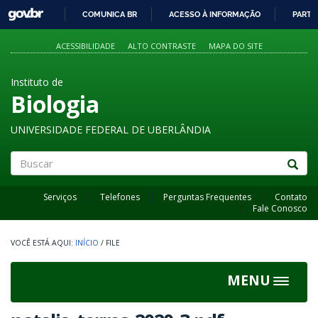
GOVBR
COMUNICA BR
ACESSO À INFORMAÇÃO
PARTI
IR
PARA
ACESSIBILIDADE
ALTO CONTRASTE
MAPA DO SITE
O
CONTEÚDO
Instituto de
Biologia
UNIVERSIDADE FEDERAL DE UBERLÂNDIA
Buscar
Serviços
Telefones
Perguntas Frequentes
Contato
Fale Conosco
INÍCIO
/
FILE
MENU
Toggle
navigat