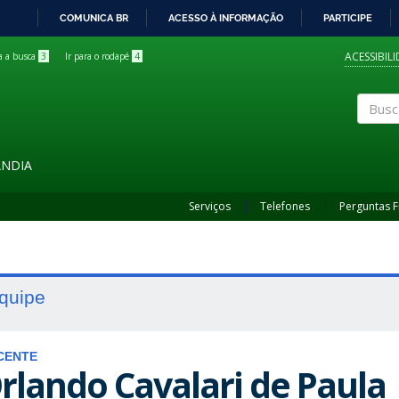
COMUNICA BR
ACESSO À INFORMAÇÃO
PARTICIPE
IR
PARA
ACESSIBIL
ra a busca
3
Ir para o rodapé
4
O
CONTEÚDO
Buscar
ÂNDIA
Serviços
Telefones
Perguntas 
quipe
CENTE
rlando Cavalari de Paula