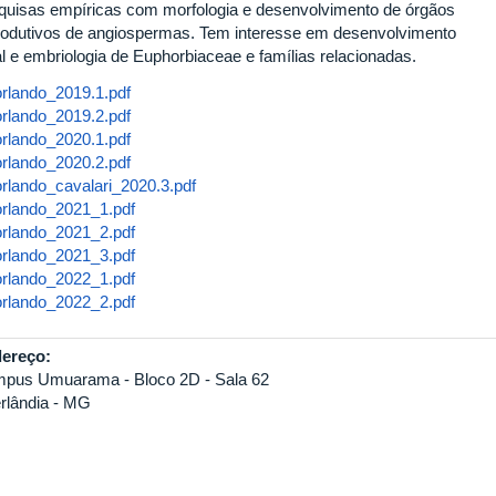
quisas empíricas com morfologia e desenvolvimento de órgãos
rodutivos de angiospermas. Tem interesse em desenvolvimento
al e embriologia de Euphorbiaceae e famílias relacionadas.
rlando_2019.1.pdf
orlando_2019.1.pdf
rlando_2019.2.pdf
orlando_2019.2.pdf
rlando_2020.1.pdf
orlando_2020.1.pdf
rlando_2020.2.pdf
orlando_2020.2.pdf
rlando_cavalari_2020.3.pdf
orlando_cavalari_2020.3.pdf
rlando_2021_1.pdf
orlando_2021_1.pdf
rlando_2021_2.pdf
orlando_2021_2.pdf
rlando_2021_3.pdf
orlando_2021_3.pdf
rlando_2022_1.pdf
orlando_2022_1.pdf
rlando_2022_2.pdf
orlando_2022_2.pdf
ereço:
pus Umuarama - Bloco 2D - Sala 62
rlândia - MG