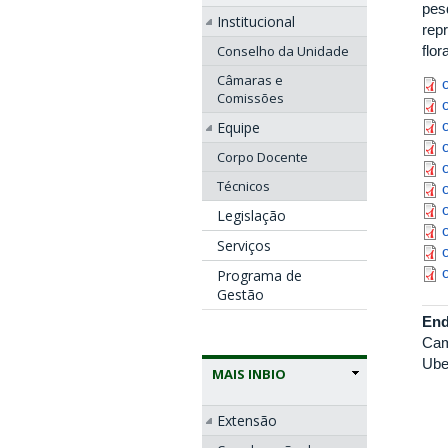
pes
Institucional
rep
Conselho da Unidade
flor
o
Câmaras e
Comissões
o
o
Equipe
o
Corpo Docente
o
o
Técnicos
o
Legislação
o
Serviços
o
o
Programa de
Gestão
End
Cam
Ube
MAIS INBIO
Extensão