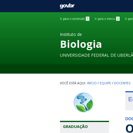
GOVBR
Ir para o conteúdo
1
Ir para o menu
2
Ir pa
Instituto de
Biologia
UNIVERSIDADE FEDERAL DE UBERL
INÍCIO
/
EQUIPE
/
DOCENTES
E
DO
O
GRADUAÇÃO