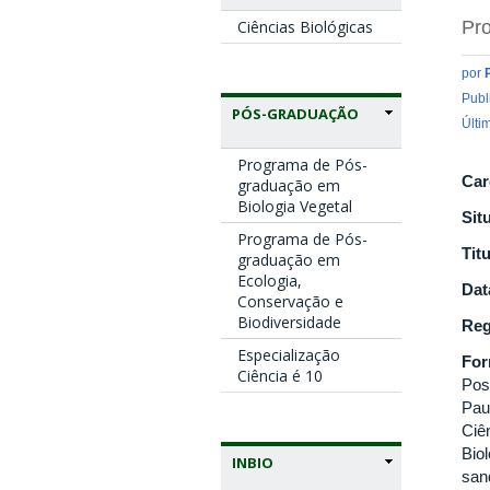
Ciências Biológicas
Pro
por
Publ
PÓS-GRADUAÇÃO
Últi
Programa de Pós-
Car
graduação em
Biologia Vegetal
Sit
Programa de Pós-
Tit
graduação em
Ecologia,
Dat
Conservação e
Biodiversidade
Reg
Especialização
Fo
Ciência é 10
Pos
Pau
Ciê
Bio
INBIO
san