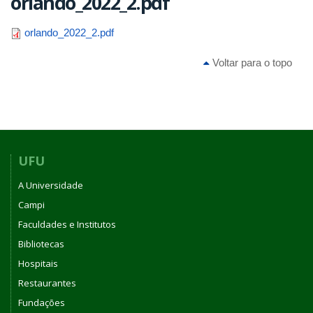
orlando_2022_2.pdf
orlando_2022_2.pdf
Voltar para o topo
UFU
A Universidade
Campi
Faculdades e Institutos
Bibliotecas
Hospitais
Restaurantes
Fundações