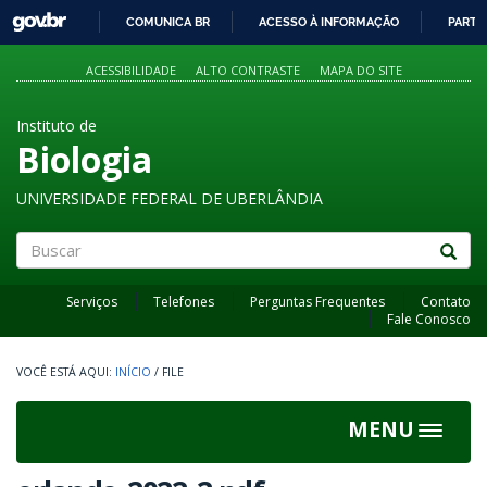
GOVBR
COMUNICA BR
ACESSO À INFORMAÇÃO
PARTI
IR
PARA
ACESSIBILIDADE
ALTO CONTRASTE
MAPA DO SITE
O
CONTEÚDO
Instituto de
Biologia
UNIVERSIDADE FEDERAL DE UBERLÂNDIA
Buscar
Serviços
Telefones
Perguntas Frequentes
Contato
Fale Conosco
INÍCIO
/
FILE
MENU
Toggle
navigat