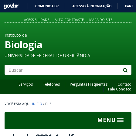
GOVBR
COMUNICA BR
ACESSO À INFORMAÇÃO
PARTI
IR
PARA
ACESSIBILIDADE
ALTO CONTRASTE
MAPA DO SITE
O
CONTEÚDO
Instituto de
Biologia
UNIVERSIDADE FEDERAL DE UBERLÂNDIA
Buscar
Serviços
Telefones
Perguntas Frequentes
Contato
Fale Conosco
INÍCIO
/
FILE
MENU
Toggle
navigat