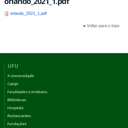
orlando_2021_1.pdf
orlando_2021_1.pdf
Voltar para o topo
UFU
A Universidade
Campi
Faculdades e Institutos
Bibliotecas
Hospitais
Restaurantes
Fundações