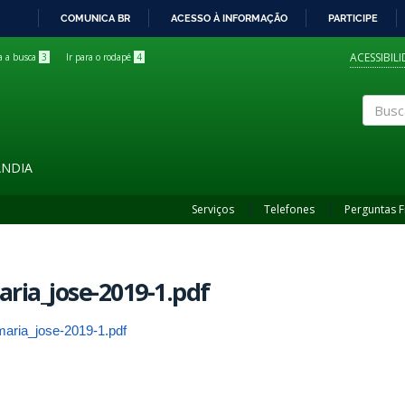
COMUNICA BR
ACESSO À INFORMAÇÃO
PARTICIPE
IR
PARA
ACESSIBIL
ra a busca
3
Ir para o rodapé
4
O
CONTEÚDO
Buscar
ÂNDIA
Serviços
Telefones
Perguntas 
ria_jose-2019-1.pdf
maria_jose-2019-1.pdf