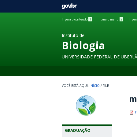
GOVBR
Ir para o conteúdo
1
Ir para o menu
2
Ir pa
Instituto de
Biologia
UNIVERSIDADE FEDERAL DE UBERL
INÍCIO
/
FILE
ma
GRADUAÇÃO