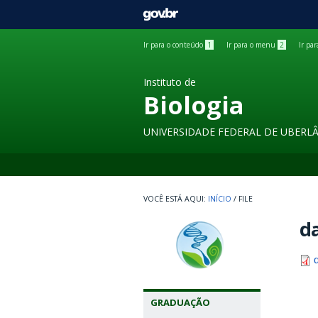
GOVBR
Ir para o conteúdo
1
Ir para o menu
2
Ir pa
Instituto de
Biologia
UNIVERSIDADE FEDERAL DE UBERL
INÍCIO
/
FILE
da
GRADUAÇÃO