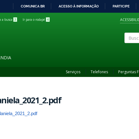
COMUNICA BR
ACESSO À INFORMAÇÃO
PARTICIPE
IR
PARA
ACESSIBIL
ra a busca
3
Ir para o rodapé
4
O
CONTEÚDO
Buscar
ÂNDIA
Serviços
Telefones
Perguntas 
niela_2021_2.pdf
daniela_2021_2.pdf