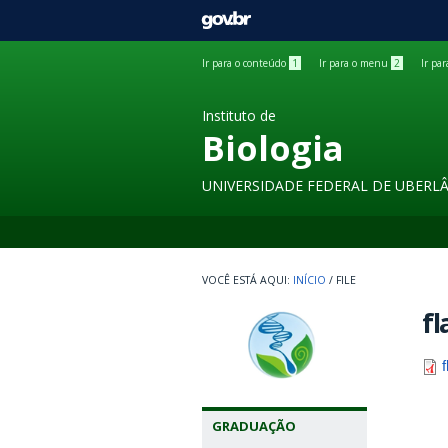
GOVBR
Ir para o conteúdo
1
Ir para o menu
2
Ir pa
Instituto de
Biologia
UNIVERSIDADE FEDERAL DE UBERL
INÍCIO
/
FILE
fl
GRADUAÇÃO