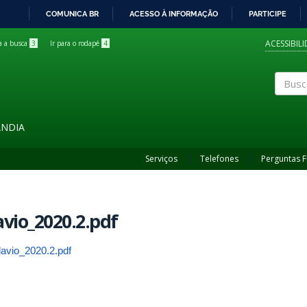
COMUNICA BR
ACESSO À INFORMAÇÃO
PARTICIPE
IR
PARA
ACESSIBIL
ra a busca
3
Ir para o rodapé
4
O
CONTEÚDO
Buscar
ÂNDIA
Serviços
Telefones
Perguntas 
avio_2020.2.pdf
flavio_2020.2.pdf