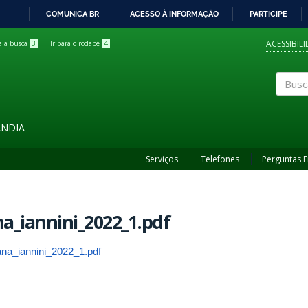
COMUNICA BR
ACESSO À INFORMAÇÃO
PARTICIPE
IR
PARA
ACESSIBIL
ra a busca
3
Ir para o rodapé
4
O
CONTEÚDO
Buscar
ÂNDIA
Serviços
Telefones
Perguntas 
a_iannini_2022_1.pdf
ana_iannini_2022_1.pdf