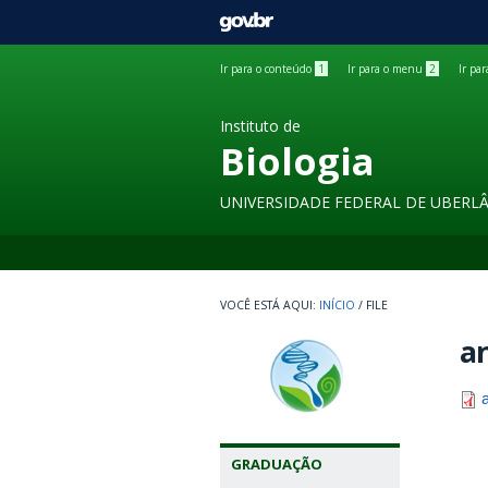
GOVBR
Ir para o conteúdo
1
Ir para o menu
2
Ir pa
Instituto de
Biologia
UNIVERSIDADE FEDERAL DE UBERL
INÍCIO
/
FILE
an
GRADUAÇÃO