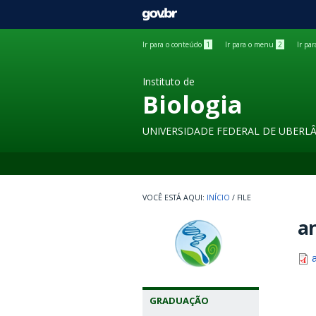
GOVBR
Ir para o conteúdo
1
Ir para o menu
2
Ir pa
Instituto de
Biologia
UNIVERSIDADE FEDERAL DE UBERL
INÍCIO
/
FILE
an
GRADUAÇÃO