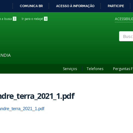
COMUNICA BR
ACESSO À INFORMAÇÃO
PARTICIPE
IR
PARA
ACESSIBIL
ra a busca
3
Ir para o rodapé
4
O
CONTEÚDO
Buscar
ÂNDIA
Serviços
Telefones
Perguntas 
dre_terra_2021_1.pdf
andre_terra_2021_1.pdf