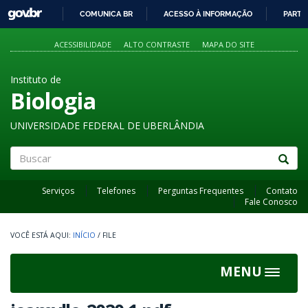
GOVBR
COMUNICA BR
ACESSO À INFORMAÇÃO
PARTI
IR
PARA
ACESSIBILIDADE
ALTO CONTRASTE
MAPA DO SITE
O
CONTEÚDO
Instituto de
Biologia
UNIVERSIDADE FEDERAL DE UBERLÂNDIA
Buscar
Serviços
Telefones
Perguntas Frequentes
Contato
Fale Conosco
INÍCIO
/
FILE
MENU
Toggle
navigat