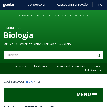
GOVBR
COMUNICA BR
ACESSO À INFORMAÇÃO
PARTI
IR
PARA
ACESSIBILIDADE
ALTO CONTRASTE
MAPA DO SITE
O
CONTEÚDO
Instituto de
Biologia
UNIVERSIDADE FEDERAL DE UBERLÂNDIA
Buscar
Serviços
Telefones
Perguntas Frequentes
Contato
Fale Conosco
INÍCIO
/
FILE
MENU
Toggle
navigat