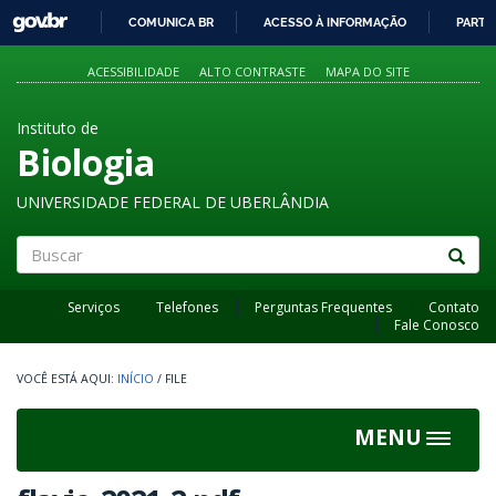
GOVBR
COMUNICA BR
ACESSO À INFORMAÇÃO
PARTI
IR
PARA
ACESSIBILIDADE
ALTO CONTRASTE
MAPA DO SITE
O
CONTEÚDO
Instituto de
Biologia
UNIVERSIDADE FEDERAL DE UBERLÂNDIA
Buscar
Serviços
Telefones
Perguntas Frequentes
Contato
Fale Conosco
INÍCIO
/
FILE
MENU
Toggle
navigat