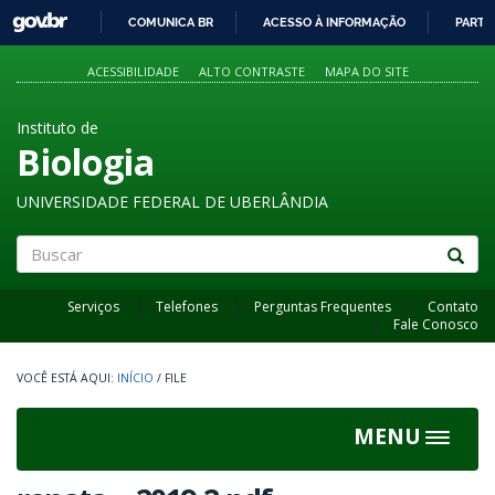
GOVBR
COMUNICA BR
ACESSO À INFORMAÇÃO
PARTI
IR
PARA
ACESSIBILIDADE
ALTO CONTRASTE
MAPA DO SITE
O
CONTEÚDO
Instituto de
Biologia
UNIVERSIDADE FEDERAL DE UBERLÂNDIA
Buscar
Serviços
Telefones
Perguntas Frequentes
Contato
Fale Conosco
INÍCIO
/
FILE
MENU
Toggle
navigat