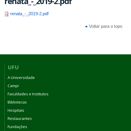
renata_-_2019-2.pdf
renata_-_2019-2.pdf
Voltar para o topo
UFU
A Universidade
Campi
Faculdades e Institutos
Bibliotecas
Hospitais
Restaurantes
Fundações