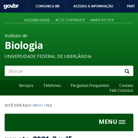
GOVBR
COMUNICA BR
ACESSO À INFORMAÇÃO
PARTI
IR
PARA
ACESSIBILIDADE
ALTO CONTRASTE
MAPA DO SITE
O
CONTEÚDO
Instituto de
Biologia
UNIVERSIDADE FEDERAL DE UBERLÂNDIA
Buscar
Serviços
Telefones
Perguntas Frequentes
Contato
Fale Conosco
INÍCIO
/
FILE
MENU
Toggle
navigat