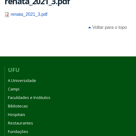
renata_2021_3.pdf
renata_2021_3.pdf
Voltar para o topo
UFU
A Universidade
Campi
Faculdades e Institutos
Bibliotecas
Hospitais
Restaurantes
Fundações