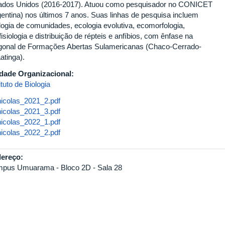
ados Unidos (2016-2017). Atuou como pesquisador no CONICET
gentina) nos últimos 7 anos. Suas linhas de pesquisa incluem
logia de comunidades, ecologia evolutiva, ecomorfologia,
isiologia e distribuição de répteis e anfíbios, com ênfase na
gonal de Formações Abertas Sulamericanas (Chaco-Cerrado-
atinga).
dade Organizacional:
ituto de Biologia
icolas_2021_2.pdf
nicolas_2021_2.pdf
icolas_2021_3.pdf
nicolas_2021_3.pdf
icolas_2022_1.pdf
nicolas_2022_1.pdf
icolas_2022_2.pdf
nicolas_2022_2.pdf
ereço:
pus Umuarama - Bloco 2D - Sala 28