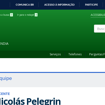
COMUNICA BR
ACESSO À INFORMAÇÃO
PARTICIPE
IR
PARA
ACESSIBIL
ra a busca
3
Ir para o rodapé
4
O
CONTEÚDO
Buscar
ÂNDIA
Serviços
Telefones
Perguntas 
quipe
CENTE
icolás Pelegrin