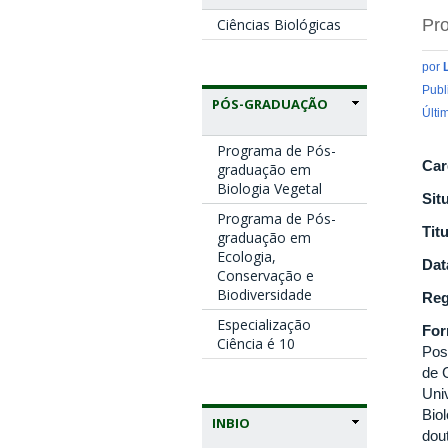
Ciências Biológicas
Pro
por
Publ
PÓS-GRADUAÇÃO
Últi
Programa de Pós-
Car
graduação em
Biologia Vegetal
Sit
Programa de Pós-
Tit
graduação em
Ecologia,
Dat
Conservação e
Biodiversidade
Reg
Especialização
Fo
Ciência é 10
Pos
de 
Uni
Bio
INBIO
dou