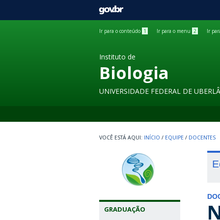
GOVBR
Ir para o conteúdo
1
Ir para o menu
2
Ir pa
Instituto de
Biologia
UNIVERSIDADE FEDERAL DE UBERL
INÍCIO
/
EQUIPE
/
DOCENTES
E
DO
N
GRADUAÇÃO