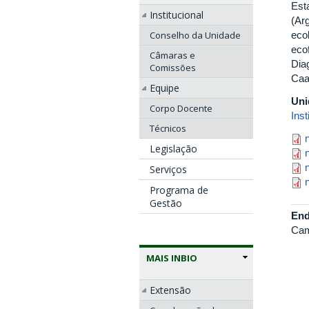
Est
Institucional
(Ar
Conselho da Unidade
eco
ecof
Câmaras e
Dia
Comissões
Caa
Equipe
Uni
Corpo Docente
Inst
Técnicos
n
Legislação
n
n
Serviços
n
Programa de
Gestão
End
Cam
MAIS INBIO
Extensão