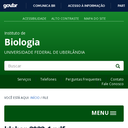
GOVBR
COMUNICA BR
ACESSO À INFORMAÇÃO
PARTI
IR
PARA
ACESSIBILIDADE
ALTO CONTRASTE
MAPA DO SITE
O
CONTEÚDO
Instituto de
Biologia
UNIVERSIDADE FEDERAL DE UBERLÂNDIA
Buscar
Serviços
Telefones
Perguntas Frequentes
Contato
Fale Conosco
INÍCIO
/
FILE
MENU
Toggle
navigat