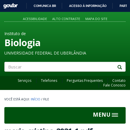
GOVBR
COMUNICA BR
ACESSO À INFORMAÇÃO
PARTI
IR
PARA
ACESSIBILIDADE
ALTO CONTRASTE
MAPA DO SITE
O
CONTEÚDO
Instituto de
Biologia
UNIVERSIDADE FEDERAL DE UBERLÂNDIA
Buscar
Serviços
Telefones
Perguntas Frequentes
Contato
Fale Conosco
INÍCIO
/
FILE
MENU
Toggle
navigat