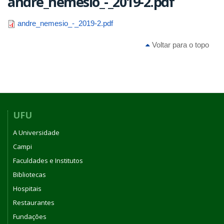
andre_nemesio_-_2019-2.pdf
andre_nemesio_-_2019-2.pdf
Voltar para o topo
UFU
A Universidade
Campi
Faculdades e Institutos
Bibliotecas
Hospitais
Restaurantes
Fundações