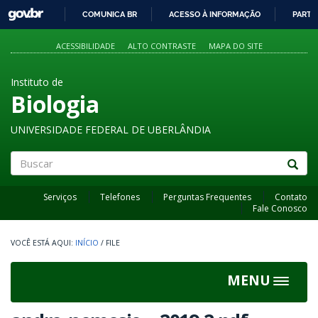
GOVBR
COMUNICA BR
ACESSO À INFORMAÇÃO
PARTI
IR
PARA
ACESSIBILIDADE
ALTO CONTRASTE
MAPA DO SITE
O
CONTEÚDO
Instituto de
Biologia
UNIVERSIDADE FEDERAL DE UBERLÂNDIA
Buscar
Serviços
Telefones
Perguntas Frequentes
Contato
Fale Conosco
INÍCIO
/
FILE
MENU
Toggle
navigat