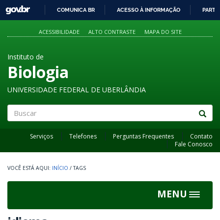
GOVBR
COMUNICA BR
ACESSO À INFORMAÇÃO
PARTI
IR
PARA
ACESSIBILIDADE
ALTO CONTRASTE
MAPA DO SITE
O
CONTEÚDO
Instituto de
Biologia
UNIVERSIDADE FEDERAL DE UBERLÂNDIA
Buscar
Serviços
Telefones
Perguntas Frequentes
Contato
Fale Conosco
INÍCIO
/
TAGS
MENU
Toggle
navigat