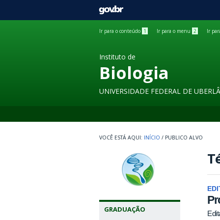
GOVBR
Ir para o conteúdo
1
Ir para o menu
2
Ir pa
Instituto de
Biologia
UNIVERSIDADE FEDERAL DE UBERL
INÍCIO
/
PUBLICO ALVO
Té
EDI
Pr
GRADUAÇÃO
Edit