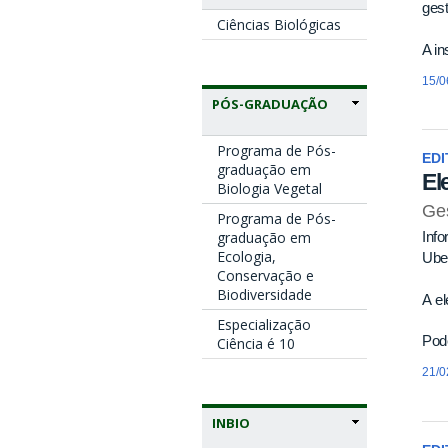
ges
Ciências Biológicas
A in
15/0
PÓS-GRADUAÇÃO
Programa de Pós-
EDI
graduação em
El
Biologia Vegetal
Ge
Programa de Pós-
graduação em
Info
Ecologia,
Ube
Conservação e
Biodiversidade
A el
Especialização
Pode
Ciência é 10
21/0
INBIO