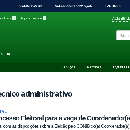
COMUNICA BR
ACESSO À INFORMAÇÃO
PARTICIPE
IR
PARA
ACESSIBIL
ra a busca
3
Ir para o rodapé
4
O
CONTEÚDO
Buscar
ÂNDIA
Serviços
Telefones
Perguntas 
cnico administrativo
TAL
ocesso Eleitoral para a vaga de Coordenador(
al com as disposições sobre a Eleição pelo CONIB do(a) Coordenador(a) d