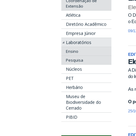
Coordenação de
Extensão
Ele
Atlética
O Di
o Ed
Diretório Acadêmico
09/1
Empresa Júnior
Laboratórios
Ensino
EDI
Pesquisa
El
Núcleos
A Di
do I
PET
Herbário
As r
Museu de
O p
Biodiversidade do
Cerrado
25/1
PIBID
EDI