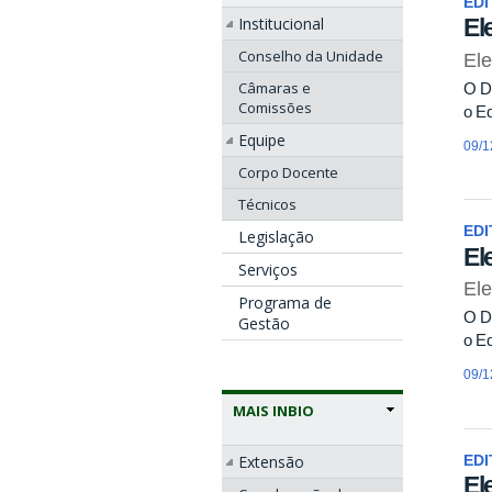
EDI
Institucional
El
Conselho da Unidade
Ele
Câmaras e
O Di
Comissões
o Ed
Equipe
09/1
Corpo Docente
Técnicos
EDI
Legislação
El
Serviços
Ele
Programa de
O Di
Gestão
o Ed
09/1
MAIS INBIO
Extensão
EDI
El