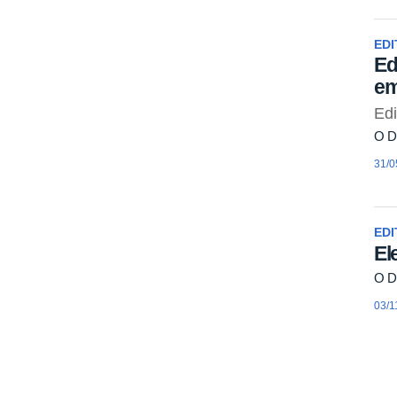
EDI
Ed
em
Edi
O Di
31/0
EDI
El
O Di
03/1