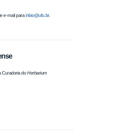
de e-mail para
inbio@ufu.br
.
ense
na Curadoria do
Herbarium