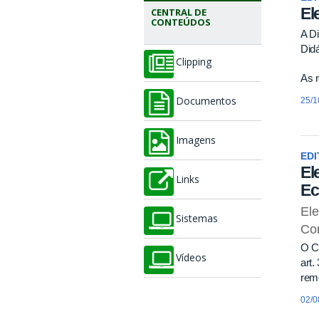
El
CENTRAL DE
CONTEÚDOS
A Di
Didá
Clipping
As r
25/1
Documentos
Imagens
EDI
El
Links
Ec
El
Sistemas
Co
O C
Vídeos
art.
remo
02/0