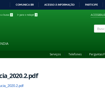
COMUNICA BR
ACESSO À INFORMAÇÃO
PARTICIPE
IR
PARA
ACESSIBIL
ra a busca
3
Ir para o rodapé
4
O
CONTEÚDO
Buscar
ÂNDIA
Serviços
Telefones
Perguntas 
cia_2020.2.pdf
lucia_2020.2.pdf