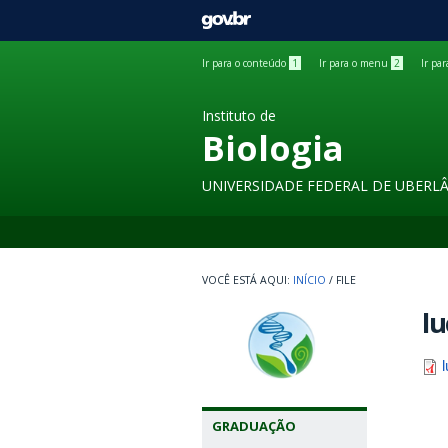
GOVBR
Ir para o conteúdo
1
Ir para o menu
2
Ir pa
Instituto de
Biologia
UNIVERSIDADE FEDERAL DE UBERL
INÍCIO
/
FILE
lu
GRADUAÇÃO