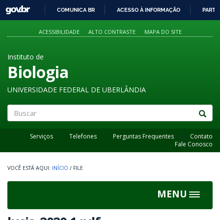
GOVBR
COMUNICA BR
ACESSO À INFORMAÇÃO
PARTI
IR
PARA
ACESSIBILIDADE
ALTO CONTRASTE
MAPA DO SITE
O
CONTEÚDO
Instituto de
Biologia
UNIVERSIDADE FEDERAL DE UBERLÂNDIA
Buscar
Serviços
Telefones
Perguntas Frequentes
Contato
Fale Conosco
INÍCIO
/
FILE
MENU
Toggle
navigat