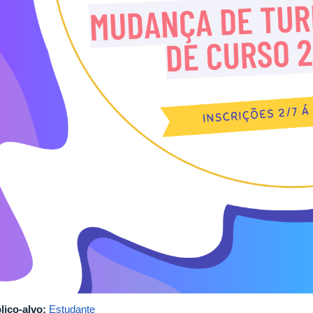
lico-alvo:
Estudante