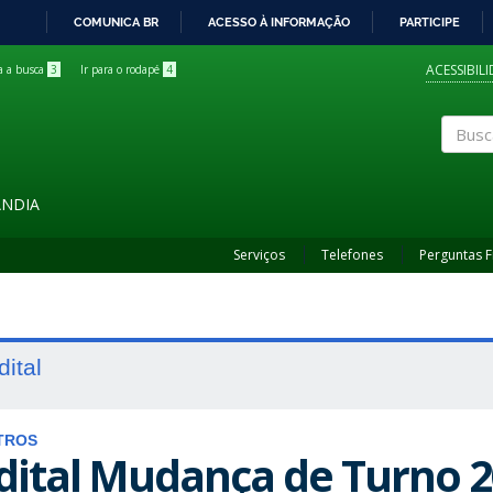
COMUNICA BR
ACESSO À INFORMAÇÃO
PARTICIPE
IR
PARA
ACESSIBIL
ra a busca
3
Ir para o rodapé
4
O
CONTEÚDO
Buscar
ÂNDIA
Serviços
Telefones
Perguntas 
dital
TROS
dital Mudança de Turno 2