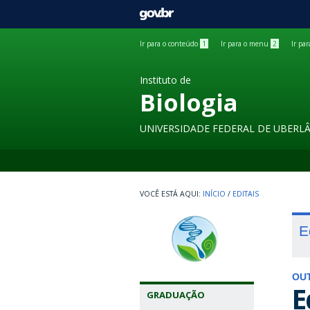
GOVBR
Ir para o conteúdo
1
Ir para o menu
2
Ir pa
Instituto de
Biologia
UNIVERSIDADE FEDERAL DE UBERL
INÍCIO
/
EDITAIS
E
OU
E
GRADUAÇÃO