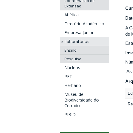
Coordenação de
Extensão
Cur
Atlética
Dat
Diretório Acadêmico
A C
Empresa Júnior
de 
Laboratórios
Est
Ensino
Ins
Pesquisa
Núm
Núcleos
As 
PET
Arq
Herbário
Edi
Museu de
Biodiversidade do
Re
Cerrado
PIBID