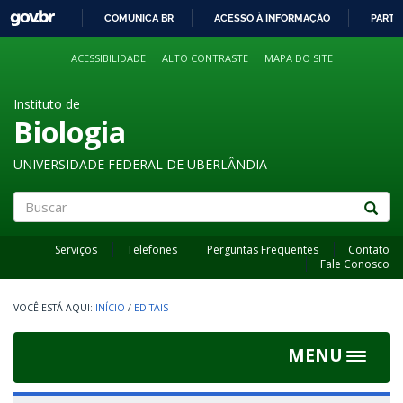
GOVBR
COMUNICA BR
ACESSO À INFORMAÇÃO
PARTI
IR
PARA
ACESSIBILIDADE
ALTO CONTRASTE
MAPA DO SITE
O
CONTEÚDO
Instituto de
Biologia
UNIVERSIDADE FEDERAL DE UBERLÂNDIA
Buscar
Serviços
Telefones
Perguntas Frequentes
Contato
Fale Conosco
INÍCIO
/
EDITAIS
MENU
Toggle
navigat