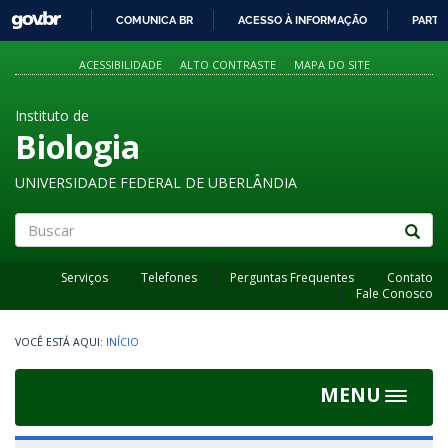
GOVBR
COMUNICA BR
ACESSO À INFORMAÇÃO
PARTI
IR
PARA
ACESSIBILIDADE
ALTO CONTRASTE
MAPA DO SITE
O
CONTEÚDO
Instituto de
Biologia
UNIVERSIDADE FEDERAL DE UBERLÂNDIA
Buscar
Serviços
Telefones
Perguntas Frequentes
Contato
Fale Conosco
INÍCIO
MENU
Toggle
navigat