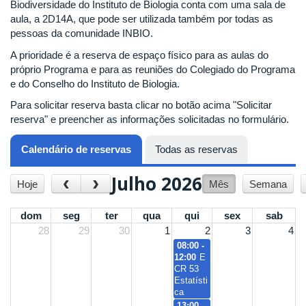
Biodiversidade do Instituto de Biologia conta com uma sala de
aula, a 2D14A, que pode ser utilizada também por todas as
pessoas da comunidade INBIO.
A prioridade é a reserva de espaço físico para as aulas do
próprio Programa e para as reuniões do Colegiado do Programa
e do Conselho do Instituto de Biologia.
Para solicitar reserva basta clicar no botão acima "Solicitar
reserva" e preencher as informações solicitadas no formulário.
Calendário de reservas
(aba ativa)
Todas as reservas
Julho 2026
‹
›
Hoje
Mês
Semana
dom
seg
ter
qua
qui
sex
sab
28
29
30
1
2
3
4
08:00 -
12:00
E
CR 53
Estatísti
ca
13:00 -