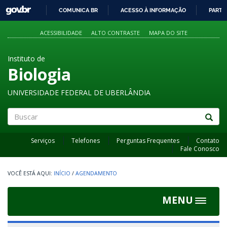
GOVBR
COMUNICA BR
ACESSO À INFORMAÇÃO
PARTI
IR
PARA
ACESSIBILIDADE
ALTO CONTRASTE
MAPA DO SITE
O
CONTEÚDO
Instituto de
Biologia
UNIVERSIDADE FEDERAL DE UBERLÂNDIA
Buscar
Serviços
Telefones
Perguntas Frequentes
Contato
Fale Conosco
INÍCIO
/
AGENDAMENTO
MENU
Toggle
navigat