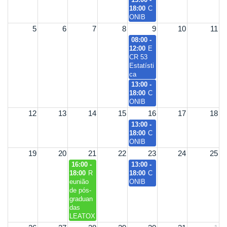
18:00
C
ONIB
5
6
7
8
9
10
11
08:00 -
12:00
E
CR 53
Estatísti
ca
13:00 -
18:00
C
ONIB
12
13
14
15
16
17
18
13:00 -
18:00
C
ONIB
19
20
21
22
23
24
25
16:00 -
13:00 -
18:00
R
18:00
C
eunião
ONIB
de pós-
graduan
das
LEATOX