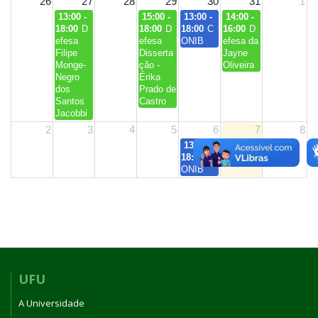
26
27
28
29
30
31
1
13:00 -
15:00 -
13:00 -
14:00 -
18:00
D
18:00
D
18:00
C
16:00
D
efesa
efesa
ONIB
efesa da
Filipe
Disserta
Jayne
Monge-
ção -
Oliveira
Negro
Érika
dos
Prado de
Santos
Castro
Jacobbi
2
3
4
5
6
7
8
13:00 -
18:00
C
ONIB
UFU
A Universidade