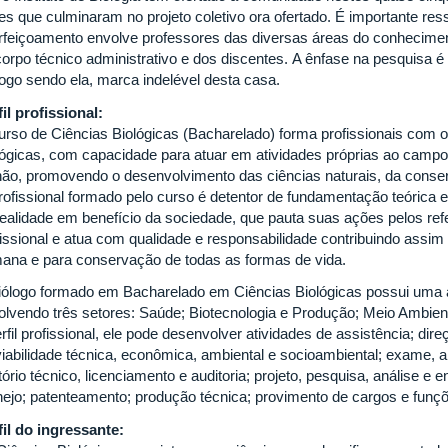
es que culminaram no projeto coletivo ora ofertado. É importante ress
rfeiçoamento envolve professores das diversas áreas do conhecimen
corpo técnico administrativo e dos discentes. A ênfase na pesquisa 
logo sendo ela, marca indelével desta casa.
fil profissional:
urso de Ciências Biológicas (Bacharelado) forma profissionais com o
lógicas, com capacidade para atuar em atividades próprias ao campo d
não, promovendo o desenvolvimento das ciências naturais, da conserv
rofissional formado pelo curso é detentor de fundamentação teórica e 
realidade em benefício da sociedade, que pauta suas ações pelos refer
fissional e atua com qualidade e responsabilidade contribuindo assim
ana e para conservação de todas as formas de vida.
iólogo formado em Bacharelado em Ciências Biológicas possui uma á
olvendo três setores: Saúde; Biotecnologia e Produção; Meio Ambien
rfil profissional, ele pode desenvolver atividades de assistência; dir
iabilidade técnica, econômica, ambiental e socioambiental; exame, aná
tório técnico, licenciamento e auditoria; projeto, pesquisa, análise e e
ejo; patenteamento; produção técnica; provimento de cargos e funçõ
fil do ingressante: