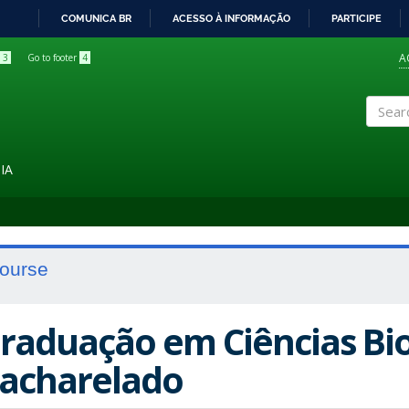
COMUNICA BR
ACESSO À INFORMAÇÃO
PARTICIPE
IR
PARA
A
3
Go to footer
4
O
CONTEÚDO
Search
IA
ourse
raduação em Ciências Biol
acharelado