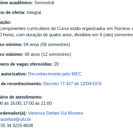
ime acadêmico:
Semestral
no de oferta:
Integral
ação:
componentes curriculares do Curso estão organizados em Núcleos e E
0 horas, com duração de quatro anos, divididos em 8 (oito) semestre
zo mínimo:
04 anos (08 semestres)
zo máximo:
06 anos (12 semestres)
ero de vagas oferecidas:
20
 autorizativo:
Reconhecimento pelo MEC
 de reconhecimento:
Decreto 77.427 de 12/04/1976
ário de atendimento:
00 às 16:00; 17:00 às 21:00
rdenador(a):
Vanessa Stefani Sul Moreira
vastefani@ufu.br
+55 34 3225-8638