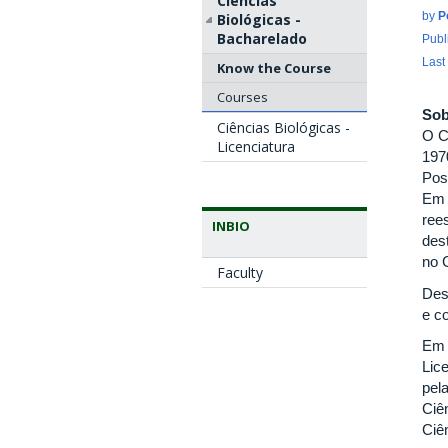
Ciências
by
P
Biológicas -
Bacharelado
Publ
Last
Know the Course
Courses
Sob
Ciências Biológicas -
O C
Licenciatura
197
Pos
Em 1
ree
INBIO
des
no 
Faculty
Des
e c
Em 
Lic
pel
Ciên
Ciên