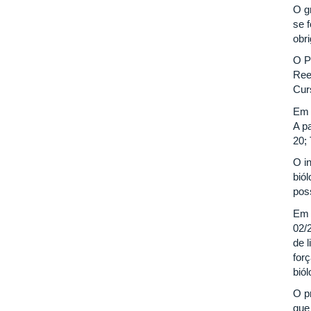
O g
se 
obr
O P
Ree
Cur
Em 
A p
20;
O i
bió
poss
Em 
02/2
de 
for
bió
O p
que