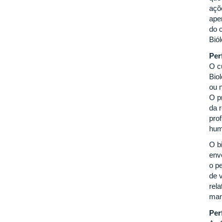
açõ
ape
do 
Bió
Per
O c
Bio
ou 
O p
da 
pro
hum
O b
env
o pe
de v
rela
man
Per