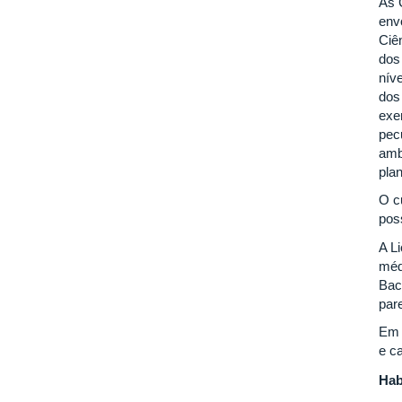
As 
env
Ciê
dos
nív
dos
exe
pec
amb
plan
O c
pos
A L
méd
Bac
par
Em 
e c
Hab