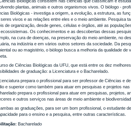
Ciências Biológicas consistem nas ciências que classificam e estud
olvendo plantas, animais e outros organismos vivos. O biólogo - prof
ncias Biológicas - investiga a origem, a evolução, a estrutura, as f
 seres vivos e as relações entre eles e o meio ambiente. Pesquisa 
eis de organização, desde genes, células e órgãos, até as populações
 ecossistemas. Os conhecimentos e as descobertas dessas pesquis
mplo, na cura de doenças, na preservação do meio ambiente, no dese
uária, na indústria e em vários outros setores da sociedade. Da pesq
iental ou ao magistério, o biólogo busca a melhoria da qualidade de 
eta.
urso de Ciências Biológicas da UFU, que está entre os dez melhores
sibilidades de graduação: a Licenciatura e o Bacharelado.
icenciatura prepara o profissional para ser professor de Ciências e d
io e superior como também para atuar em pesquisas e projetos nas di
harelado prepara o profissional para atuar em pesquisas, projetos, a
eceres e outros serviços nas áreas de meio ambiente e biodiversidad
ambas as graduações, para ser um bom profissional, o estudante dev
apacidade para o ensino e a pesquisa, entre outras características.
ilitação:
Bacharelado