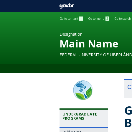
GOVBR
Go to content
1
Go to menu
2
Go to search
Designation
Main Name
FEDERAL UNIVERSITY OF UBERLÂND
C
G
UNDERGRADUATE
B
PROGRAMS