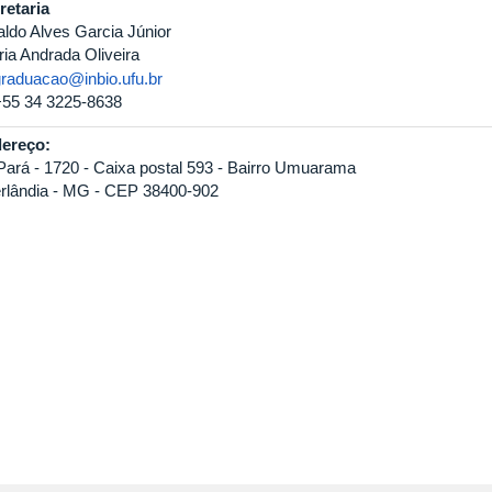
retaria
aldo Alves Garcia Júnior
ria Andrada Oliveira
graduacao@inbio.ufu.br
+55 34 3225-8638
ereço:
Pará - 1720 - Caixa postal 593 - Bairro Umuarama
rlândia - MG - CEP 38400-902