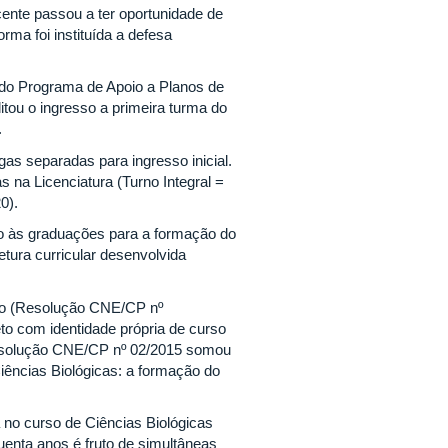
cente passou a ter oportunidade de
ma foi instituída a defesa
do Programa de Apoio a Planos de
tou o ingresso a primeira turma do
.
as separadas para ingresso inicial.
s na Licenciatura (Turno Integral =
0).
do às graduações para a formação do
etura curricular desenvolvida
ão (Resolução CNE/CP nº
eto com identidade própria de curso
a Resolução CNE/CP nº 02/2015 somou
Ciências Biológicas: a formação do
 no curso de Ciências Biológicas
uenta anos é fruto de simultâneas