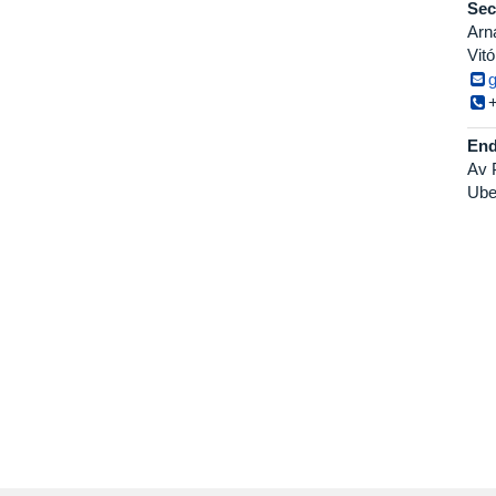
Sec
Arn
Vitó
End
Av 
Ube