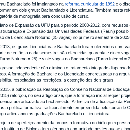
rau Bacharelado foi implantado na
reforma curricular de 1992
e o dis
formar em dois graus: Bacharelado e Licenciatura. Também nesta refor
igatória de monografia para conclusão de curso.
lano de Expansão da UFU para o período 2008-2012, com recursos 
struturação e Expansão das Universidades Federais (Reuni) possibili
so de Licenciatura Noturno (25 vagas) no primeiro semestre de 2009
2013, os graus Licenciatura e Bacharelado foram oferecidos com vag
artir de então, a cada semestre, são oferecidas quarenta e cinco vaga
 Turno Noturno = 25) e vinte vagas no Bacharelado (Turno Integral = 2
ngresso independente não eliminou o tratamento integrado dispensa
logo. A formação do Bacharel e do Licenciado concretizadas na arquit
ibilita, respeitadas as restrições, a obtenção dos dois graus.
2015, a publicação da Resolução do Conselho Nacional de Educaç
015) reforçou, no seu artigo onze, que a formação inicial requer proj
licenciatura articulado ao bacharelado. A diretiva de articulação d
ças à política formativa tradicionalmente empreendida pelo curso de 
logo articulando as graduações Bacharelado e Licenciatura.
rojeto de aperfeiçoamento da proposta formativa do biólogo expressa
 o Instituto de Biologia tem ofertado à comunidade nestes quase cinq